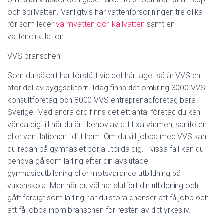
och spillvatten. Vanligtvis har vattenförsörjningen tre olika
rör som leder
varmvatten och kallvatten
samt en
vattencirkulation.
VVS-branschen
Som du säkert har förstått vid det här laget så är VVS en
stor del av byggsektorn. Idag finns det omkring 3000 VVS-
konsultföretag och 8000 VVS-entreprenadföretag bara i
Sverige. Med andra ord finns det ett antal företag du kan
vända dig till när du är i behov av att fixa värmen, saniteten
eller ventilationen i ditt hem.
Om du vill jobba med VVS kan
du redan på gymnasiet börja utbilda dig. I vissa fall kan du
behöva gå som lärling efter din avslutade
gymnasieutbildning eller motsvarande utbildning på
vuxenskola. Men när du väl har slutfört din utbildning och
gått färdigt som lärling har du stora chanser att få jobb och
att få jobba inom branschen för resten av ditt yrkesliv.