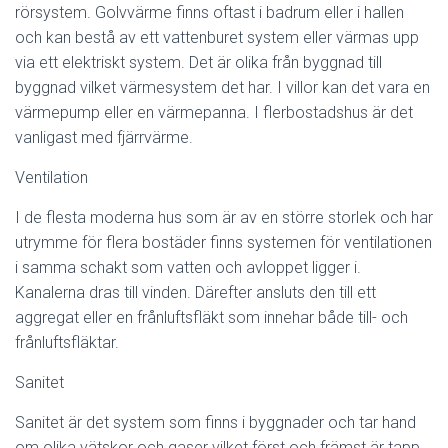
rörsystem. Golvvärme finns oftast i badrum eller i hallen
och kan bestå av ett vattenburet system eller värmas upp
via ett elektriskt system.
Det är olika från byggnad till
byggnad vilket värmesystem det har. I villor kan det vara en
värmepump eller en värmepanna. I flerbostadshus är det
vanligast med fjärrvärme.
Ventilation
I de flesta moderna hus som är av en större storlek och har
utrymme för flera bostäder finns systemen för ventilationen
i samma schakt som vatten och avloppet ligger i.
Kanalerna dras till vinden. Därefter ansluts den till ett
aggregat eller en frånluftsfläkt som innehar både till- och
frånluftsfläktar.
Sanitet
Sanitet är det system som finns i byggnader och tar hand
om olika vätskor och gaser vilket först och främst är tapp