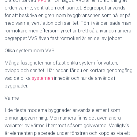
bra koll på vad
VVS
är för något. VVS är en förkortning av
orden värme, ventilation och sanitet. Begreppet används
för att beskriva en gren inom byggbranschen som håller på
med värme, ventilation och sanitet. Förr i världen sade man
rörmokare men eftersom yrket är brett så används numera
begreppet VVS även fast rörmokeri är en del av jobbet.
Olika system inom VVS
Många fastigheter har oftast enkla system för vatten,
avlopp och sanitet. Här nedan får du en kortare genomgång
vad de olika
systemen
innebär och hur de används i
byggnader.
Värme
I de flesta moderna byggnader används element som
primär uppvärmning. Men numera finns det även andra
varianter av värme i hemmet såsom golvvärme. Vanligtvis
är elementen placerade under fönstren och kopplas via ett