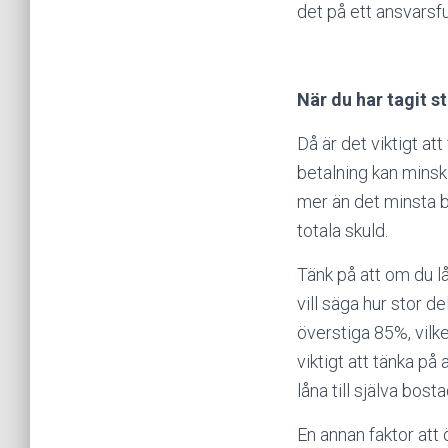
det på ett ansvarsful
När du har tagit s
Då är det viktigt at
betalning kan minsk
mer än det minsta 
totala skuld.
Tänk på att om du l
vill säga hur stor d
överstiga 85%, vilk
viktigt att tänka på
låna till själva bost
En annan faktor att