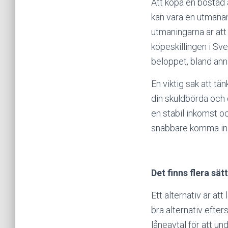
Att köpa en bostad ä
kan vara en utmanan
utmaningarna är att 
köpeskillingen i Sve
beloppet, bland ann
En viktig sak att tä
din skuldbörda och 
en stabil inkomst oc
snabbare komma in
Det finns flera sät
Ett alternativ är at
bra alternativ efters
låneavtal för att und