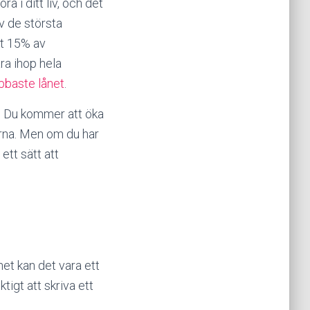
a i ditt liv, och det
v de största
st 15% av
ra ihop hela
bbaste lånet
.
sk. Du kommer att öka
arna. Men om du har
ett sätt att
het kan det vara ett
ktigt att skriva ett