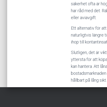
säkerhet ofta är hö
har råd med det. R
eller aviavgift.
Ett alternativ för a
naturligtvis längre 
ihop till kontantins
Slutligen, det är vi
yttersta för att köp
kan hantera. Att lån
bostadsmarknaden sn
hållbart på lång sikt.