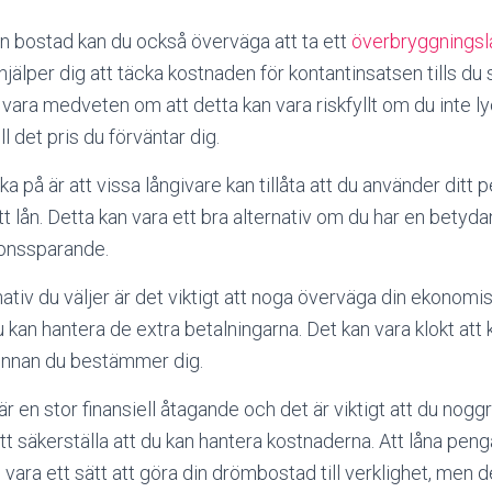
n bostad kan du också överväga att ta ett
överbryggningsl
 hjälper dig att täcka kostnaden för kontantinsatsen tills du
vara medveten om att detta kan vara riskfyllt om du inte ly
l det pris du förväntar dig.
ka på är att vissa långivare kan tillåta att du använder dit
tt lån. Detta kan vara ett bra alternativ om du har en bet
ionssparande.
nativ du väljer är det viktigt att noga överväga din ekonomis
u kan hantera de extra betalningarna. Det kan vara klokt at
e innan du bestämmer dig.
r en stor finansiell åtagande och det är viktigt att du nogg
tt säkerställa att du kan hantera kostnaderna. Att låna pengar
vara ett sätt att göra din drömbostad till verklighet, men de