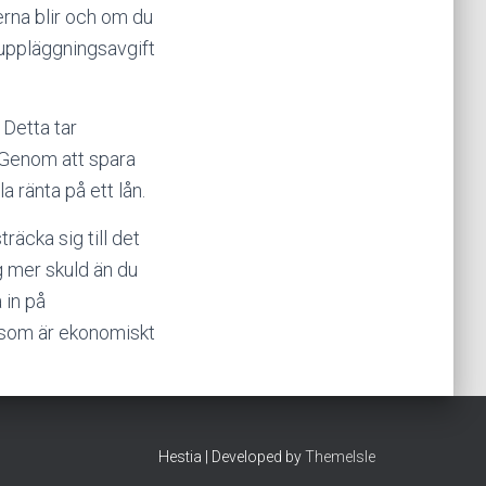
erna blir och om du
uppläggningsavgift
 Detta tar
. Genom att spara
a ränta på ett lån.
räcka sig till det
g mer skuld än du
 in på
t som är ekonomiskt
Hestia | Developed by
ThemeIsle