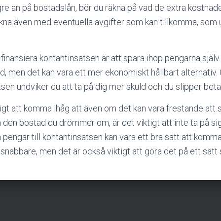
gre än på bostadslån, bör du räkna på vad de extra kostnad
äkna även med eventuella avgifter som kan tillkomma, som 
tt finansiera kontantinsatsen är att spara ihop pengarna själv.
tid, men det kan vara ett mer ekonomiskt hållbart alternativ
atsen undviker du att ta på dig mer skuld och du slipper betal
ktigt att komma ihåg att även om det kan vara frestande att st
a den bostad du drömmer om, är det viktigt att inte ta på si
a pengar till kontantinsatsen kan vara ett bra sätt att komma
abbare, men det är också viktigt att göra det på ett sät