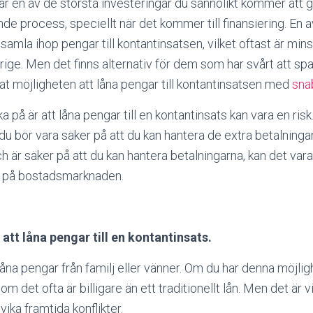
r en av de största investeringar du sannolikt kommer att gör
de process, speciellt när det kommer till finansiering. En a
samla ihop pengar till kontantinsatsen, vilket oftast är min
rige. Men det finns alternativ för dem som har svårt att spa
at möjligheten att låna pengar till kontantinsatsen med
sna
nka på är att låna pengar till en kontantinsats kan vara en ri
du bör vara säker på att du kan hantera de extra betalning
h är säker på att du kan hantera betalningarna, kan det vara 
 på bostadsmarknaden.
t att låna pengar till en kontantinsats.
t låna pengar från familj eller vänner. Om du har denna möjlig
om det ofta är billigare än ett traditionellt lån. Men det är vi
vika framtida konflikter.