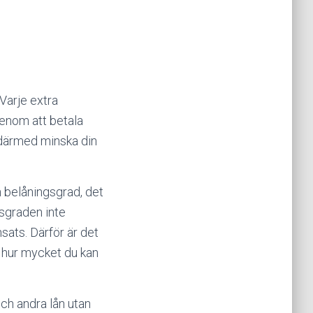
 Varje extra
Genom att betala
 därmed minska din
n belåningsgrad, det
gsgraden inte
sats. Därför är det
a hur mycket du kan
och andra lån utan