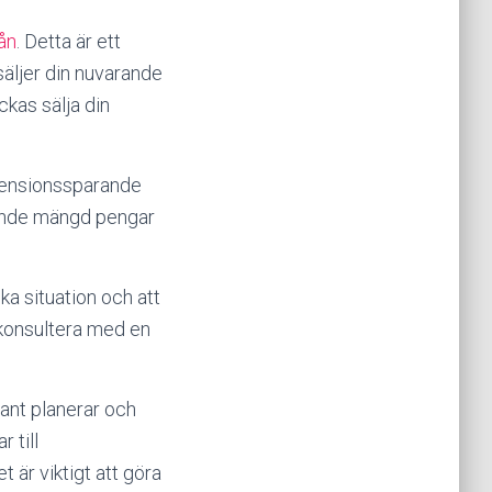
ån
. Detta är ett
 säljer din nuvarande
ckas sälja din
t pensionssparande
ydande mängd pengar
ka situation och att
t konsultera med en
rant planerar och
 till
t är viktigt att göra