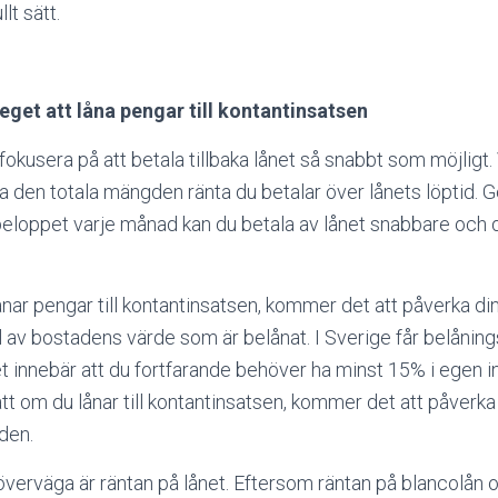
lt sätt.
teget att låna pengar till kontantinsatsen
t fokusera på att betala tillbaka lånet så snabbt som möjligt.
a den totala mängden ränta du betalar över lånets löptid. 
beloppet varje månad kan du betala av lånet snabbare och
ånar pengar till kontantinsatsen, kommer det att påverka di
el av bostadens värde som är belånat. I Sverige får belånin
et innebär att du fortfarande behöver ha minst 15% i egen in
 att om du lånar till kontantinsatsen, kommer det att påverk
aden.
 överväga är räntan på lånet. Eftersom räntan på blancolån 