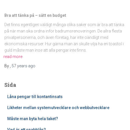
Bra att tänka på – sätt en budget
Det finns egentligen väldigt många olika saker som är bra att tänka
på när man ska ordna inför badrumsrenoveringen. De allra flesta
privatpersonerna, och även företag, har inte oändligt med
ekonomiska resurser. Hur gärna man än skulle vilja ha en toastol i
guld måste man inse att alla pengar inte finns.
read more
By
,
57 years
ago
Sida
Låna pengar till kontantinsats
Likheter mellan systemutvecklare och webbutvecklare
Måste man byta hela taket?
Vad är ett snabblån?