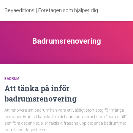
Beyaeditions | Företagen som hjälper dig
Badrumsrenovering
BADRUM
Att tänka på inför
badrumsrenovering
Att renovera sitt badrum kan vara ett väldigt stort steg för många
personer. Från att kanske fixa det där badrummet som “bara stått”
sen föra decenniet, eller faktiskt fräscha upp det enda badrummet
som finns i lägenheten.