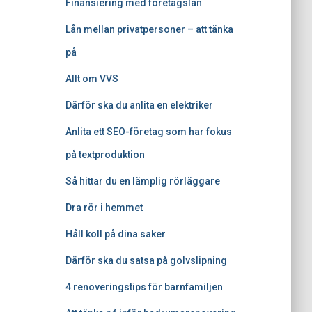
Finansiering med företagslån
Lån mellan privatpersoner – att tänka
på
Allt om VVS
Därför ska du anlita en elektriker
Anlita ett SEO-företag som har fokus
på textproduktion
Så hittar du en lämplig rörläggare
Dra rör i hemmet
Håll koll på dina saker
Därför ska du satsa på golvslipning
4 renoveringstips för barnfamiljen