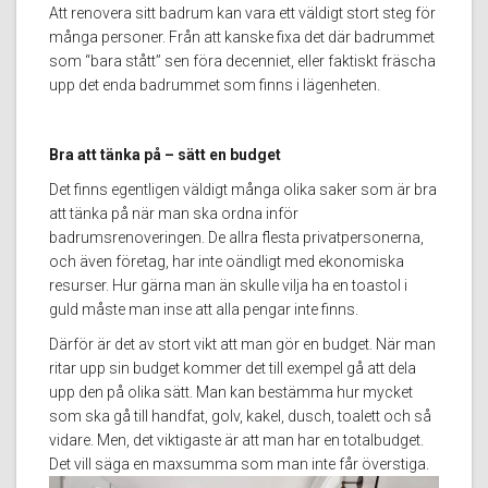
Att renovera sitt badrum kan vara ett väldigt stort steg för
många personer. Från att kanske fixa det där badrummet
som “bara stått” sen föra decenniet, eller faktiskt fräscha
upp det enda badrummet som finns i lägenheten.
Bra att tänka på – sätt en budget
Det finns egentligen väldigt många olika saker som är bra
att tänka på när man ska ordna inför
badrumsrenoveringen. De allra flesta privatpersonerna,
och även företag, har inte oändligt med ekonomiska
resurser. Hur gärna man än skulle vilja ha en toastol i
guld måste man inse att alla pengar inte finns.
Därför är det av stort vikt att man gör en budget. När man
ritar upp sin budget kommer det till exempel gå att dela
upp den på olika sätt. Man kan bestämma hur mycket
som ska gå till handfat, golv, kakel, dusch, toalett och så
vidare. Men, det viktigaste är att man har en totalbudget.
Det vill säga en maxsumma som man inte får överstiga.