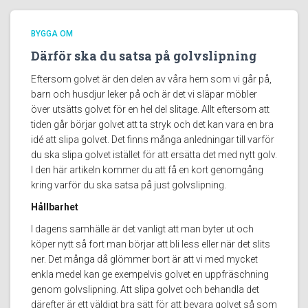
BYGGA OM
Därför ska du satsa på golvslipning
Eftersom golvet är den delen av våra hem som vi går på,
barn och husdjur leker på och är det vi släpar möbler
över utsätts golvet för en hel del slitage. Allt eftersom att
tiden går börjar golvet att ta stryk och det kan vara en bra
idé att slipa golvet. Det finns många anledningar till varför
du ska slipa golvet istället för att ersätta det med nytt golv.
I den här artikeln kommer du att få en kort genomgång
kring varför du ska satsa på just golvslipning.
Hållbarhet
I dagens samhälle är det vanligt att man byter ut och
köper nytt så fort man börjar att bli less eller när det slits
ner. Det många då glömmer bort är att vi med mycket
enkla medel kan ge exempelvis golvet en uppfräschning
genom golvslipning. Att slipa golvet och behandla det
därefter är ett väldigt bra sätt för att bevara golvet så som