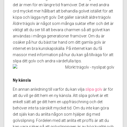
det är men för en längre tid framöver. Det är med andra
ord mycket mer hållbart att behandla golvet istället för att
köpa och lägga nytt golv. Det gäller särskilt äldre trägolv.
Äldre trägolv är något som många suktar efter och det är
viktigt att du ser till att bevara charmen så att golvet kan
användas i många generationer framöver. Om du är
osäker på hur du bäst tar hand om ditt gamla golv är
internet en bra kunskapskälla. På internet kan du få
massor med information på hur du kan gå tillväga för att
slipa ditt golv och andra värdefulla tips.
Ny känsla
En annan anledning till varför du kan vilja
slipa golv
är för
att du vill ge ditt hem en ny känsla. Att slipa golvet är ett
enkelt sätt att ge ditt hem en uppfräschning och det
behöver inte ta särskilt mycket tid. Om du inte kan göra
det själv kan du anlita någon som hjälper dig med
golvslipning. Fördelen med att anlita ett proffs är att du
kan vara säker på att golvslipningen är av hög kvalité och