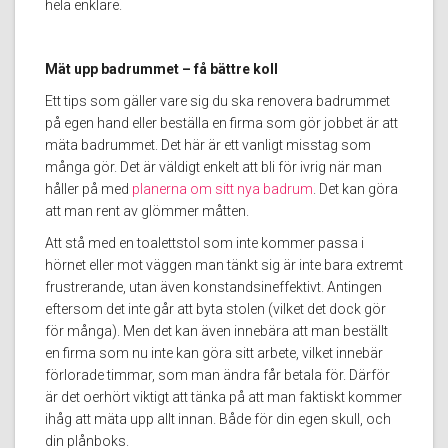
hela enklare.
Mät upp badrummet – få bättre koll
Ett tips som gäller vare sig du ska renovera badrummet
på egen hand eller beställa en firma som gör jobbet är att
mäta badrummet. Det här är ett vanligt misstag som
många gör. Det är väldigt enkelt att bli för ivrig när man
håller på med
planerna om sitt nya badrum
. Det kan göra
att man rent av glömmer måtten.
Att stå med en toalettstol som inte kommer passa i
hörnet eller mot väggen man tänkt sig är inte bara extremt
frustrerande, utan även konstandsineffektivt. Antingen
eftersom det inte går att byta stolen (vilket det dock gör
för många). Men det kan även innebära att man beställt
en firma som nu inte kan göra sitt arbete, vilket innebär
förlorade timmar, som man ändra får betala för. Därför
är det oerhört viktigt att tänka på att man faktiskt kommer
ihåg att mäta upp allt innan. Både för din egen skull, och
din plånboks.